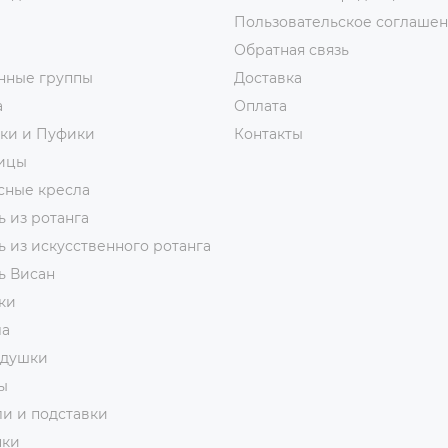
Пользовательское соглаше
Обратная связь
нные группы
Доставка
а
Оплата
тки и Пуфики
Контакты
ицы
сные кресла
 из ротанга
 из искусственного ротанга
ь Висан
ки
ла
адушки
ы
и и подставки
чки