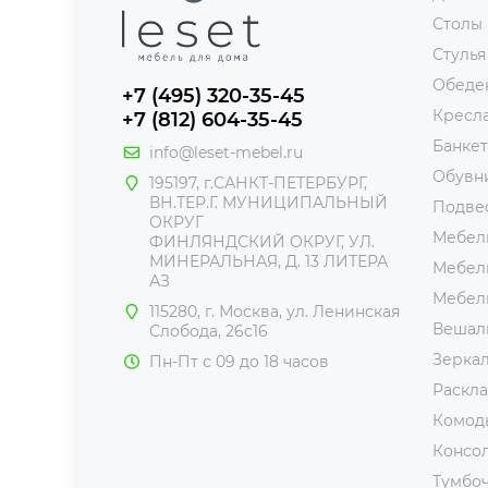
Столы
Стулья
Обеде
+7 (495) 320-35-45
Кресл
+7 (812) 604-35-45
Банке
info@leset-mebel.ru
Обувн
195197, г.САНКТ-ПЕТЕРБУРГ,
ВН.ТЕР.Г. МУНИЦИПАЛЬНЫЙ
Подве
ОКРУГ
Мебель
ФИНЛЯНДСКИЙ ОКРУГ, УЛ.
МИНЕРАЛЬНАЯ, Д. 13 ЛИТЕРА
Мебель
АЗ
Мебел
115280, г. Москва, ул. Ленинская
Вешал
Слобода, 26с16
Зерка
Пн-Пт с 09 до 18 часов
Раскл
Комод
Консол
Тумбо