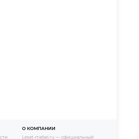
О КОМПАНИИ
сти
Leset-mebel.ru — официальный