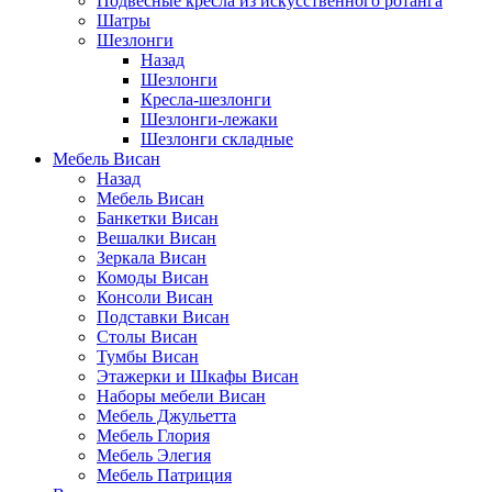
Подвесные кресла из искусственного ротанга
Шатры
Шезлонги
Назад
Шезлонги
Кресла-шезлонги
Шезлонги-лежаки
Шезлонги складные
Мебель Висан
Назад
Мебель Висан
Банкетки Висан
Вешалки Висан
Зеркала Висан
Комоды Висан
Консоли Висан
Подставки Висан
Столы Висан
Тумбы Висан
Этажерки и Шкафы Висан
Наборы мебели Висан
Мебель Джульетта
Мебель Глория
Мебель Элегия
Мебель Патриция