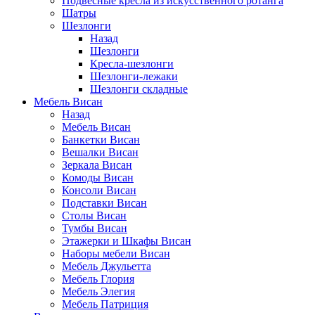
Подвесные кресла из искусственного ротанга
Шатры
Шезлонги
Назад
Шезлонги
Кресла-шезлонги
Шезлонги-лежаки
Шезлонги складные
Мебель Висан
Назад
Мебель Висан
Банкетки Висан
Вешалки Висан
Зеркала Висан
Комоды Висан
Консоли Висан
Подставки Висан
Столы Висан
Тумбы Висан
Этажерки и Шкафы Висан
Наборы мебели Висан
Мебель Джульетта
Мебель Глория
Мебель Элегия
Мебель Патриция