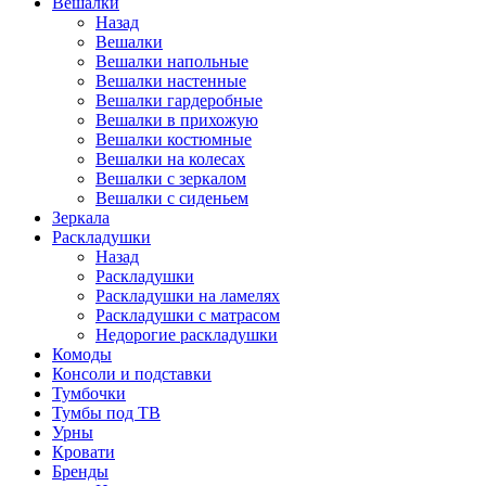
Вешалки
Назад
Вешалки
Вешалки напольные
Вешалки настенные
Вешалки гардеробные
Вешалки в прихожую
Вешалки костюмные
Вешалки на колесах
Вешалки с зеркалом
Вешалки с сиденьем
Зеркала
Раскладушки
Назад
Раскладушки
Раскладушки на ламелях
Раскладушки с матрасом
Недорогие раскладушки
Комоды
Консоли и подставки
Тумбочки
Тумбы под ТВ
Урны
Кровати
Бренды