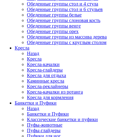
Обеденные группы стол и 4 стула
Обеденные группы стол и 6 стульев
Обеденные группы белые
Обеденные группы слоновая кость
Обеденные группы венге
Обеденные группы орех
Обеденные группы из массива дерева
Обеденные группы с круглым столом
Кресла
Назад
Кресла
Кресла-качалки
Кресла-глайдеры
Кресла для отдыха
Каминные кресла
Кресла-реклайнеры
Кресла-качалки из ротанга
Кресла для кормления
Банкетки и Пуфики
Назад
Банкетки и Пуфики
Классические банкетки и пуфики
Пуфы-животные
Пуфы-глайдеры
Пуфики для ног