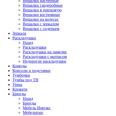
Вешалки настенные
Вешалки гардеробные
Вешалки в прихожую
Вешалки костюмные
Вешалки на колесах
Вешалки с зеркалом
Вешалки с сиденьем
Зеркала
Раскладушки
Назад
Раскладушки
Раскладушки на ламелях
Раскладушки с матрасом
Недорогие раскладушки
Комоды
Консоли и подставки
Тумбочки
Тумбы под ТВ
Урны
Кровати
Бренды
Назад
Бренды
Мебель Импэкс
Мебельторг