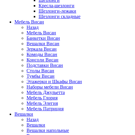
Шезлонги
Кресла-шезлонги
Шезлонги-лежаки
Шезлонги складные
Мебель Висан
Назад
Мебель Висан
Банкетки Висан
Вешалки Висан
Зеркала Висан
Комоды Висан
Консоли Висан
Подставки Висан
Столы Висан
Тумбы Висан
Этажерки и Шкафы Висан
Наборы мебели Висан
Мебель Джульетта
Мебель Глория
Мебель Элегия
Мебель Патриция
Вешалки
Назад
Вешалки
Вешалки напольные