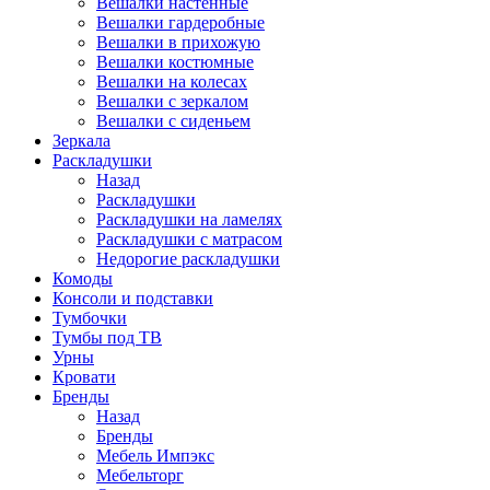
Вешалки настенные
Вешалки гардеробные
Вешалки в прихожую
Вешалки костюмные
Вешалки на колесах
Вешалки с зеркалом
Вешалки с сиденьем
Зеркала
Раскладушки
Назад
Раскладушки
Раскладушки на ламелях
Раскладушки с матрасом
Недорогие раскладушки
Комоды
Консоли и подставки
Тумбочки
Тумбы под ТВ
Урны
Кровати
Бренды
Назад
Бренды
Мебель Импэкс
Мебельторг