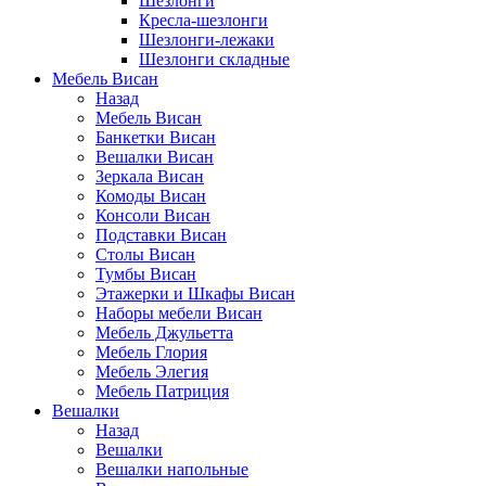
Шезлонги
Кресла-шезлонги
Шезлонги-лежаки
Шезлонги складные
Мебель Висан
Назад
Мебель Висан
Банкетки Висан
Вешалки Висан
Зеркала Висан
Комоды Висан
Консоли Висан
Подставки Висан
Столы Висан
Тумбы Висан
Этажерки и Шкафы Висан
Наборы мебели Висан
Мебель Джульетта
Мебель Глория
Мебель Элегия
Мебель Патриция
Вешалки
Назад
Вешалки
Вешалки напольные