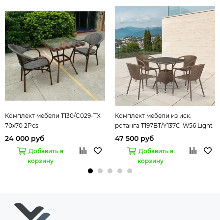
Комплект мебели T130/C029-TX
Комплект мебели из иск.
70x70 2Pcs
ротанга T197BT/Y137C-W56 Light
brown (4+1)
24 000 руб
47 500 руб
Добавить в
Добавить в
корзину
корзину