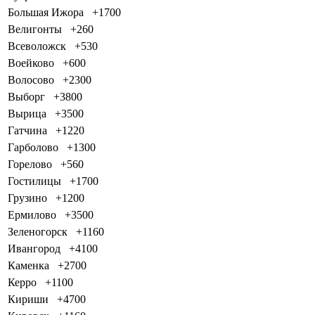
Большая Ижора
+1700
Велигонты
+260
Всеволожск
+530
Воейково
+600
Волосово
+2300
Выборг
+3800
Вырица
+3500
Гатчина
+1220
Гарболово
+1300
Горелово
+560
Гостилицы
+1700
Грузино
+1200
Ермилово
+3500
Зеленогорск
+1160
Ивангород
+4100
Каменка
+2700
Керро
+1100
Кириши
+4700