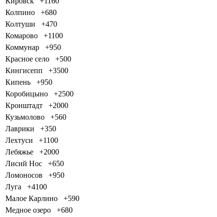
Кировск
+1160
Колпино
+680
Колтуши
+470
Комарово
+1100
Коммунар
+950
Красное село
+500
Кингисепп
+3500
Кипень
+950
Коробицыно
+2500
Кронштадт
+2000
Кузьмолово
+560
Лаврики
+350
Лехтуси
+1100
Лебяжье
+2000
Лисий Нос
+650
Ломоносов
+950
Луга
+4100
Малое Карлино
+590
Медное озеро
+680