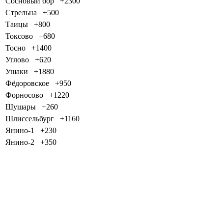
Сосновый бор
+2300
Стрельна
+500
Таицы
+800
Токсово
+680
Тосно
+1400
Углово
+620
Ушаки
+1880
Фёдоровское
+950
Форносово
+1220
Шушары
+260
Шлиссельбург
+1160
Янино-1
+230
Янино-2
+350