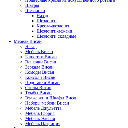
Подвесные кресла из искусственного ротанга
Шатры
Шезлонги
Назад
Шезлонги
Кресла-шезлонги
Шезлонги-лежаки
Шезлонги складные
Мебель Висан
Назад
Мебель Висан
Банкетки Висан
Вешалки Висан
Зеркала Висан
Комоды Висан
Консоли Висан
Подставки Висан
Столы Висан
Тумбы Висан
Этажерки и Шкафы Висан
Наборы мебели Висан
Мебель Джульетта
Мебель Глория
Мебель Элегия
Мебель Патриция