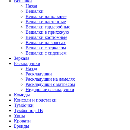
Вешалки
Назад
Вешалки
Вешалки напольные
Вешалки настенные
Вешалки гардеробные
Вешалки в прихожую
Вешалки костюмные
Вешалки на колесах
Вешалки с зеркалом
Вешалки с сиденьем
Зеркала
Раскладушки
Назад
Раскладушки
Раскладушки на ламелях
Раскладушки с матрасом
Недорогие раскладушки
Комоды
Консоли и подставки
Тумбочки
Тумбы под ТВ
Урны
Кровати
Бренды