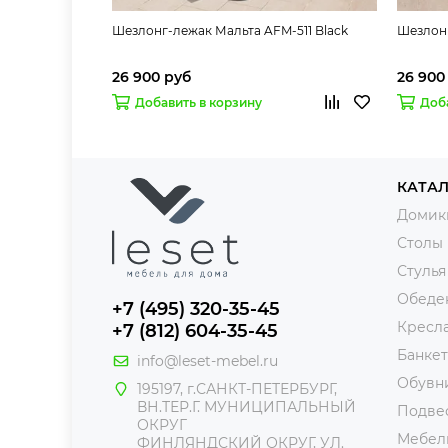
Шезлонг-лежак Мальта AFM-511 Black
Шезлонг
26 900 руб
26 900
Добавить в корзину
Доб
КАТА
Домик
Столы
Стулья
Обеде
+7 (495) 320-35-45
Кресл
+7 (812) 604-35-45
Банке
info@leset-mebel.ru
Обувн
195197, г.САНКТ-ПЕТЕРБУРГ,
ВН.ТЕР.Г. МУНИЦИПАЛЬНЫЙ
Подве
ОКРУГ
Мебель
ФИНЛЯНДСКИЙ ОКРУГ, УЛ.