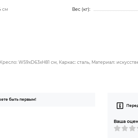
 см
Вес (кг)
, Кресло: W59xD63xH81 см, Каркас: сталь, Материал: искусств
жете быть первым!
Перед
Ваша оце