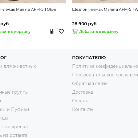
-лежак Мальта AFM-511 Olive
Шезлонг-лежак Мальта AFM-511 W
 руб
26 900 руб
авить в корзину
Добавить в корзину
ЛОГ
ПОКУПАТЕЛЮ
и для животных
Политика конфиденциально
Пользовательское соглаше
Обратная связь
нные группы
Доставка
а
Оплата
тки и Пуфики
Контакты
ицы
сные кресла
 из ротанга