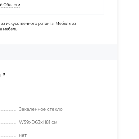
ой Области
из искусственного ротанга
,
Мебель из
а мебель
0
Ы
Закаленное стекло
W59xD63xH81 см
нет