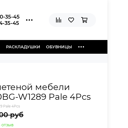
20-35-45
04-35-45
Ы
РАСКЛАДУШКИ
ОБУВНИЦЫ
летеной мебели
0BG-W1289 Pale 4Pcs
 Pale 4Pcs
00 руб
 отзыв