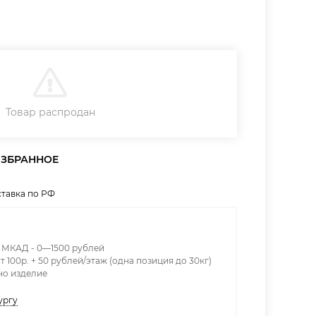
ДОБАВИТЬ В КОРЗИНУ
Товар распродан
тавка по РФ
х МКАД - 0—1500 рублей
т 100р. + 50 рублей/этаж (одна позиция до 30кг)
дно изделие
ургу