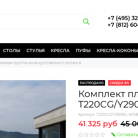
+7 (495) 3
+7 (812) 6
СТОЛЫ
СТУЛЬЯ
КРЕСЛА
ПУФЫ
КРЕСЛА-КОКОН
енные группы из искусственного ротанга
РАСПРОДАНО
СКИДКА 8%
Комплект п
T220CG/Y29
Артикул:
T220CG/Y290BG-W1289
41 325 руб
45 0
Оставить