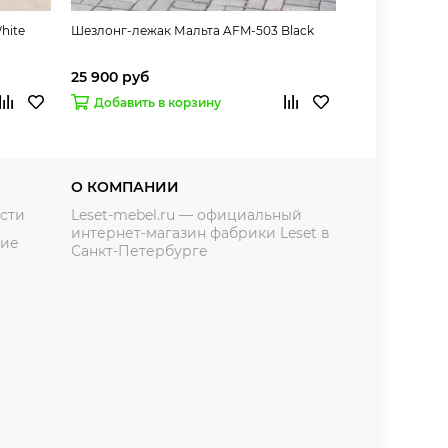
hite
Шезлонг-лежак Мальта AFM-503 Black
Шезлонг-лежак
25 900 руб
25 900 руб
Добавить в корзину
Добавить 
О КОМПАНИИ
сти
Leset-mebel.ru — официальный
интернет-магазин фабрики Leset в
ние
Санкт-Петербурге