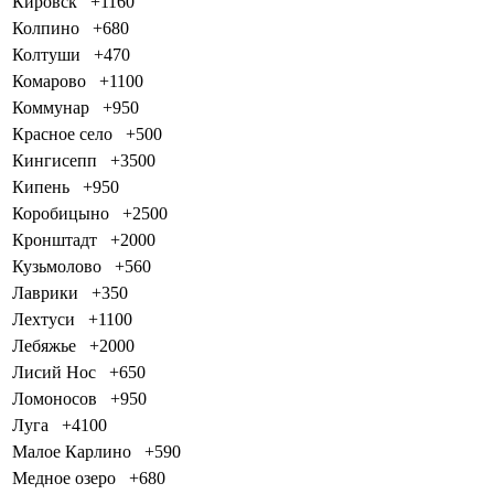
Кировск
+1160
Колпино
+680
Колтуши
+470
Комарово
+1100
Коммунар
+950
Красное село
+500
Кингисепп
+3500
Кипень
+950
Коробицыно
+2500
Кронштадт
+2000
Кузьмолово
+560
Лаврики
+350
Лехтуси
+1100
Лебяжье
+2000
Лисий Нос
+650
Ломоносов
+950
Луга
+4100
Малое Карлино
+590
Медное озеро
+680