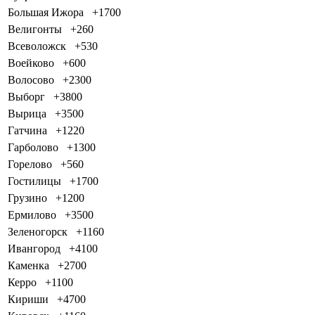
Большая Ижора
+1700
Велигонты
+260
Всеволожск
+530
Воейково
+600
Волосово
+2300
Выборг
+3800
Вырица
+3500
Гатчина
+1220
Гарболово
+1300
Горелово
+560
Гостилицы
+1700
Грузино
+1200
Ермилово
+3500
Зеленогорск
+1160
Ивангород
+4100
Каменка
+2700
Керро
+1100
Кириши
+4700