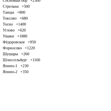
Сосновый бор
+2300
Стрельна
+500
Таицы
+800
Токсово
+680
Тосно
+1400
Углово
+620
Ушаки
+1880
Фёдоровское
+950
Форносово
+1220
Шушары
+260
Шлиссельбург
+1160
Янино-1
+230
Янино-2
+350