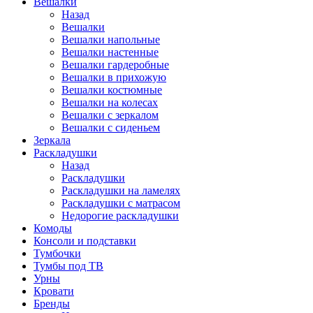
Вешалки
Назад
Вешалки
Вешалки напольные
Вешалки настенные
Вешалки гардеробные
Вешалки в прихожую
Вешалки костюмные
Вешалки на колесах
Вешалки с зеркалом
Вешалки с сиденьем
Зеркала
Раскладушки
Назад
Раскладушки
Раскладушки на ламелях
Раскладушки с матрасом
Недорогие раскладушки
Комоды
Консоли и подставки
Тумбочки
Тумбы под ТВ
Урны
Кровати
Бренды