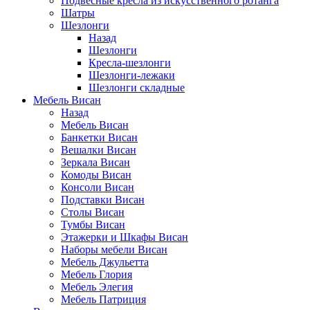
Подвесные кресла из искусственного ротанга
Шатры
Шезлонги
Назад
Шезлонги
Кресла-шезлонги
Шезлонги-лежаки
Шезлонги складные
Мебель Висан
Назад
Мебель Висан
Банкетки Висан
Вешалки Висан
Зеркала Висан
Комоды Висан
Консоли Висан
Подставки Висан
Столы Висан
Тумбы Висан
Этажерки и Шкафы Висан
Наборы мебели Висан
Мебель Джульетта
Мебель Глория
Мебель Элегия
Мебель Патриция