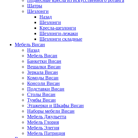
Подвесные кресла из искусственного ротанга
Шатры
Шезлонги
Назад
Шезлонги
Кресла-шезлонги
Шезлонги-лежаки
Шезлонги складные
Мебель Висан
Назад
Мебель Висан
Банкетки Висан
Вешалки Висан
Зеркала Висан
Комоды Висан
Консоли Висан
Подставки Висан
Столы Висан
Тумбы Висан
Этажерки и Шкафы Висан
Наборы мебели Висан
Мебель Джульетта
Мебель Глория
Мебель Элегия
Мебель Патриция