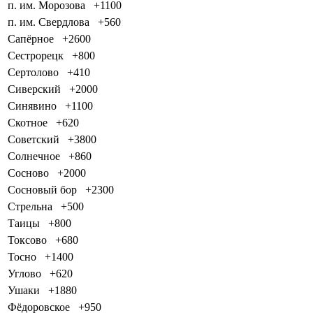
п. им. Морозова
+1100
п. им. Свердлова
+560
Сапёрное
+2600
Сестрорецк
+800
Сертолово
+410
Сиверский
+2000
Синявино
+1100
Скотное
+620
Советский
+3800
Солнечное
+860
Сосново
+2000
Сосновый бор
+2300
Стрельна
+500
Таицы
+800
Токсово
+680
Тосно
+1400
Углово
+620
Ушаки
+1880
Фёдоровское
+950