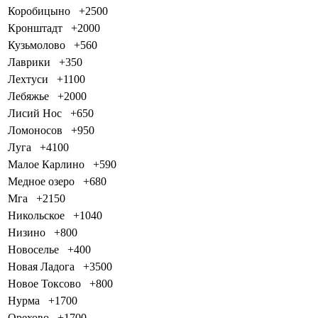
Коробицыно
+2500
Кронштадт
+2000
Кузьмолово
+560
Лаврики
+350
Лехтуси
+1100
Лебяжье
+2000
Лисий Нос
+650
Ломоносов
+950
Луга
+4100
Малое Карлино
+590
Медное озеро
+680
Мга
+2150
Никольское
+1040
Низино
+800
Новоселье
+400
Новая Ладога
+3500
Новое Токсово
+800
Нурма
+1700
Орехово
+1700