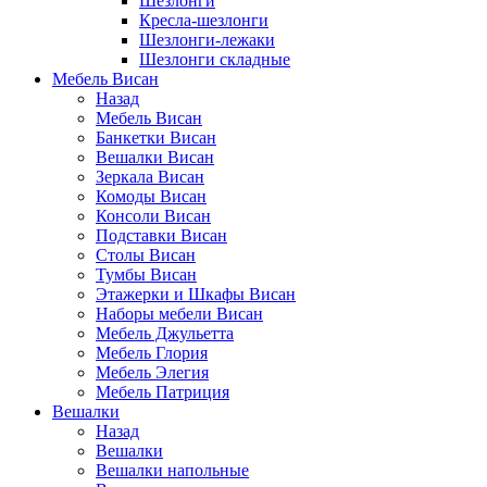
Шезлонги
Кресла-шезлонги
Шезлонги-лежаки
Шезлонги складные
Мебель Висан
Назад
Мебель Висан
Банкетки Висан
Вешалки Висан
Зеркала Висан
Комоды Висан
Консоли Висан
Подставки Висан
Столы Висан
Тумбы Висан
Этажерки и Шкафы Висан
Наборы мебели Висан
Мебель Джульетта
Мебель Глория
Мебель Элегия
Мебель Патриция
Вешалки
Назад
Вешалки
Вешалки напольные