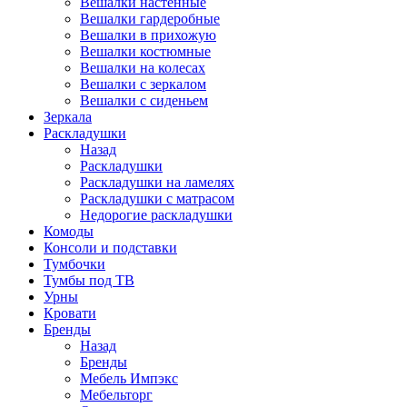
Вешалки настенные
Вешалки гардеробные
Вешалки в прихожую
Вешалки костюмные
Вешалки на колесах
Вешалки с зеркалом
Вешалки с сиденьем
Зеркала
Раскладушки
Назад
Раскладушки
Раскладушки на ламелях
Раскладушки с матрасом
Недорогие раскладушки
Комоды
Консоли и подставки
Тумбочки
Тумбы под ТВ
Урны
Кровати
Бренды
Назад
Бренды
Мебель Импэкс
Мебельторг