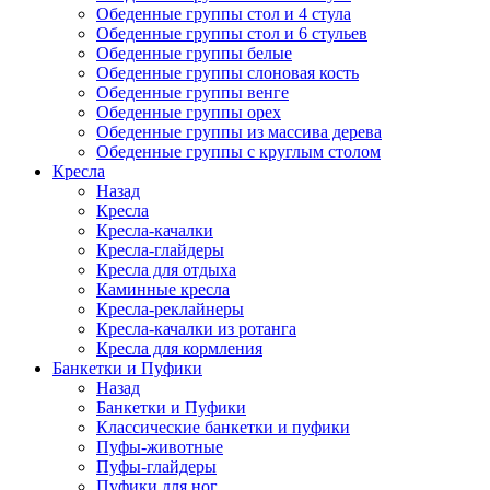
Обеденные группы стол и 4 стула
Обеденные группы стол и 6 стульев
Обеденные группы белые
Обеденные группы слоновая кость
Обеденные группы венге
Обеденные группы орех
Обеденные группы из массива дерева
Обеденные группы с круглым столом
Кресла
Назад
Кресла
Кресла-качалки
Кресла-глайдеры
Кресла для отдыха
Каминные кресла
Кресла-реклайнеры
Кресла-качалки из ротанга
Кресла для кормления
Банкетки и Пуфики
Назад
Банкетки и Пуфики
Классические банкетки и пуфики
Пуфы-животные
Пуфы-глайдеры
Пуфики для ног