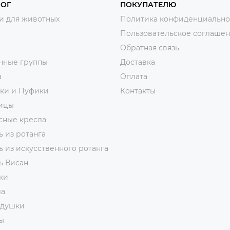
ЛОГ
ПОКУПАТЕЛЮ
и для животных
Политика конфиденциально
Пользовательское соглаше
Обратная связь
нные группы
Доставка
а
Оплата
тки и Пуфики
Контакты
ицы
сные кресла
 из ротанга
 из искусственного ротанга
ь Висан
ки
ла
адушки
ы