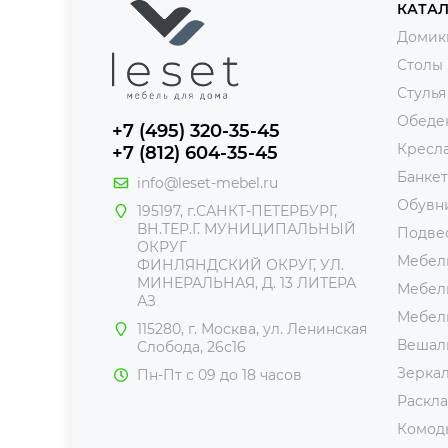
КАТА
Домик
Столы
Стулья
Обеде
+7 (495) 320-35-45
Кресл
+7 (812) 604-35-45
Банке
info@leset-mebel.ru
Обувн
195197, г.САНКТ-ПЕТЕРБУРГ,
ВН.ТЕР.Г. МУНИЦИПАЛЬНЫЙ
Подве
ОКРУГ
Мебель
ФИНЛЯНДСКИЙ ОКРУГ, УЛ.
МИНЕРАЛЬНАЯ, Д. 13 ЛИТЕРА
Мебель
АЗ
Мебел
115280, г. Москва, ул. Ленинская
Вешал
Слобода, 26с16
Зерка
Пн-Пт с 09 до 18 часов
Раскл
Комод