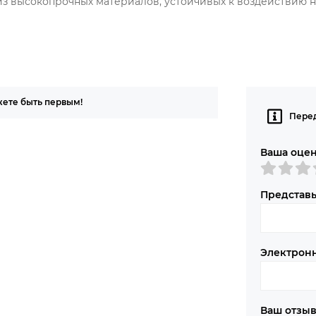
 из высокопрочных материалов, устойчивых к воздействию
жете быть первым!
Перед
Ваша оце
Представь
Электрон
Ваш отзы