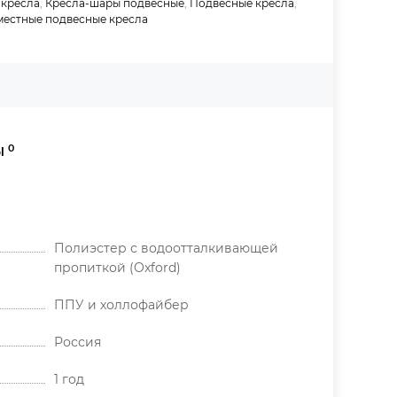
 кресла
,
Кресла-шары подвесные
,
Подвесные кресла
,
местные подвесные кресла
0
Ы
Полиэстер с водоотталкивающей
пропиткой (Oxford)
ППУ и холлофайбер
Россия
1 год