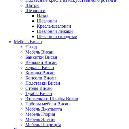
Подвесные кресла из искусственного ротанга
Шатры
Шезлонги
Назад
Шезлонги
Кресла-шезлонги
Шезлонги-лежаки
Шезлонги складные
Мебель Висан
Назад
Мебель Висан
Банкетки Висан
Вешалки Висан
Зеркала Висан
Комоды Висан
Консоли Висан
Подставки Висан
Столы Висан
Тумбы Висан
Этажерки и Шкафы Висан
Наборы мебели Висан
Мебель Джульетта
Мебель Глория
Мебель Элегия
Мебель Патриция