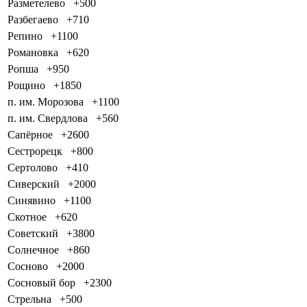
Разметелево
+500
Разбегаево
+710
Репино
+1100
Романовка
+620
Ропша
+950
Рощино
+1850
п. им. Морозова
+1100
п. им. Свердлова
+560
Сапёрное
+2600
Сестрорецк
+800
Сертолово
+410
Сиверский
+2000
Синявино
+1100
Скотное
+620
Советский
+3800
Солнечное
+860
Сосново
+2000
Сосновый бор
+2300
Стрельна
+500