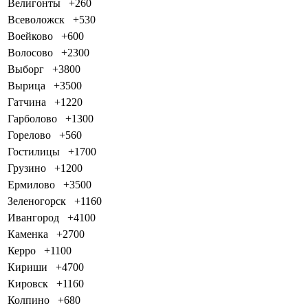
Велигонты
+260
Всеволожск
+530
Воейково
+600
Волосово
+2300
Выборг
+3800
Вырица
+3500
Гатчина
+1220
Гарболово
+1300
Горелово
+560
Гостилицы
+1700
Грузино
+1200
Ермилово
+3500
Зеленогорск
+1160
Ивангород
+4100
Каменка
+2700
Керро
+1100
Кириши
+4700
Кировск
+1160
Колпино
+680