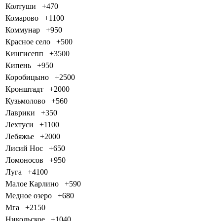
Колтуши
+470
Комарово
+1100
Коммунар
+950
Красное село
+500
Кингисепп
+3500
Кипень
+950
Коробицыно
+2500
Кронштадт
+2000
Кузьмолово
+560
Лаврики
+350
Лехтуси
+1100
Лебяжье
+2000
Лисий Нос
+650
Ломоносов
+950
Луга
+4100
Малое Карлино
+590
Медное озеро
+680
Мга
+2150
Никольское
+1040