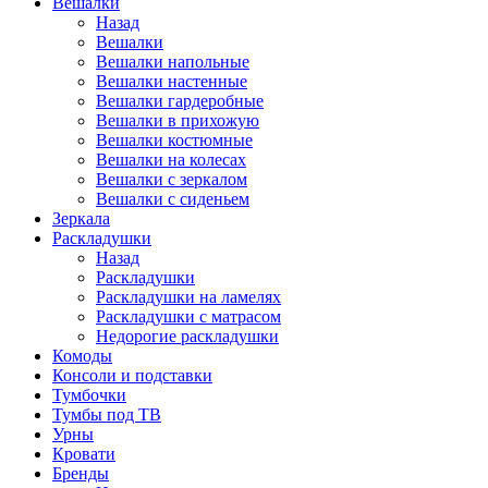
Вешалки
Назад
Вешалки
Вешалки напольные
Вешалки настенные
Вешалки гардеробные
Вешалки в прихожую
Вешалки костюмные
Вешалки на колесах
Вешалки с зеркалом
Вешалки с сиденьем
Зеркала
Раскладушки
Назад
Раскладушки
Раскладушки на ламелях
Раскладушки с матрасом
Недорогие раскладушки
Комоды
Консоли и подставки
Тумбочки
Тумбы под ТВ
Урны
Кровати
Бренды