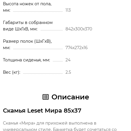
Высота ножек от пола,
мм
113
Габариты в собранном
виде ШхГхВ, мм
842х300х370
Размер полок (ШxГxВ),
мм
774х272х16
Толщина сиденья, мм
24
Вес (кг)
2.5
Описание
Скамья Leset Мира 85х37
Скамья «Мира» для прихожей выполнена в
универсальном стиле. Банкетка будет сочетаться со