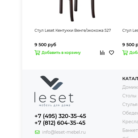
Стул Leset Кентукки Венге/экокожа 527
Стул Le
9 500 руб
9 500 
Добавить в корзину
Доб
КАТА
Домик
Столы
Стулья
Обеде
+7 (495) 320-35-45
Кресл
+7 (812) 604-35-45
Банке
info@leset-mebel.ru