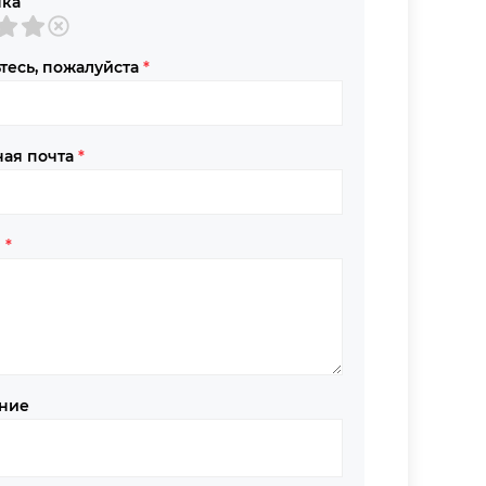
нка
тесь, пожалуйста
*
ная почта
*
в
*
ние