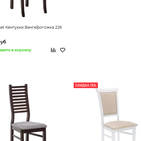
set Кентукки Венге/рогожка 226
руб
авить в корзину
СКИДКА 13%