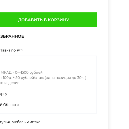
ДОБАВИТЬ В КОРЗИНУ
тавка по РФ
х МКАД - 0—1500 рублей
т 100р. + 50 рублей/этаж (одна позиция до 30кг)
дно изделие
ургу
ой Области
тулья
,
Мебель Импэкс