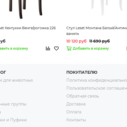
set Кентукки Венге/рогожка 226
Стул Leset Монтана Белый/Антин
ваниль
руб
10 120 руб
11 690 руб
авить в корзину
Добавить в корзину
ЛОГ
ПОКУПАТЕЛЮ
и для животных
Политика конфиденциально
Пользовательское соглаше
Обратная связь
нные группы
Доставка
а
Оплата
тки и Пуфики
Контакты