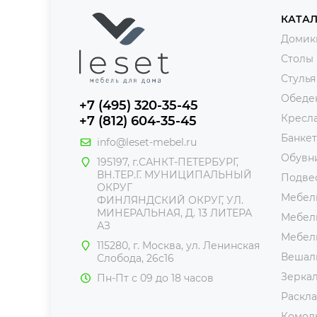
КАТА
Домик
Столы
Стулья
Обеде
+7 (495) 320-35-45
Кресл
+7 (812) 604-35-45
Банке
info@leset-mebel.ru
Обувн
195197, г.САНКТ-ПЕТЕРБУРГ,
ВН.ТЕР.Г. МУНИЦИПАЛЬНЫЙ
Подве
ОКРУГ
Мебель
ФИНЛЯНДСКИЙ ОКРУГ, УЛ.
МИНЕРАЛЬНАЯ, Д. 13 ЛИТЕРА
Мебель
АЗ
Мебел
115280, г. Москва, ул. Ленинская
Вешал
Слобода, 26с16
Зерка
Пн-Пт с 09 до 18 часов
Раскл
Комод