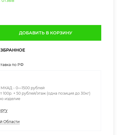
 отзыв
ДОБАВИТЬ В КОРЗИНУ
тавка по РФ
х МКАД - 0—1500 рублей
т 100р. + 50 рублей/этаж (одна позиция до 30кг)
дно изделие
ургу
ой Области