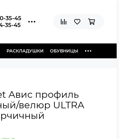
20-35-45
04-35-45
Ы
РАСКЛАДУШКИ
ОБУВНИЦЫ
et Авис профиль
ный/велюр ULTRA
орчичный