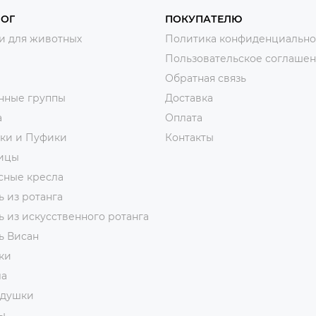
ЛОГ
ПОКУПАТЕЛЮ
и для животных
Политика конфиденциально
Пользовательское соглаше
Обратная связь
нные группы
Доставка
а
Оплата
тки и Пуфики
Контакты
ицы
сные кресла
 из ротанга
 из искусственного ротанга
ь Висан
ки
ла
адушки
ы