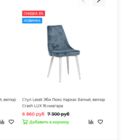
СКИДКА 6%
СКИДКА 6%
НОВИНКА
НОВИНКА
й, велюр
Стул Leset Эби Люкс Каркас Белый, велюр
Стул Leset Эб
Crash LUX 16 ниагара
Crash LUX 19 
6 860 руб
7 300 руб
6 860 руб
7
Добавить в корзину
Добавить 