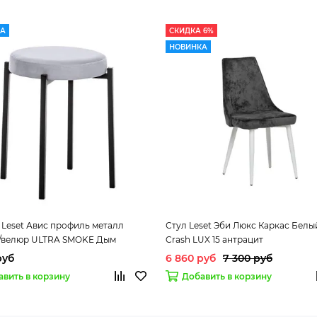
КА
СКИДКА 6%
НОВИНКА
 Leset Авис профиль металл
Стул Leset Эби Люкс Каркас Белы
/велюр ULTRA SMOKE Дым
Crash LUX 15 антрацит
руб
6 860 руб
7 300 руб
авить в корзину
Добавить в корзину