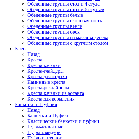
Обеденные группы стол и 4 стула
Обеденные группы стол и 6 стульев
Обеденные группы белые
Обеденные группы слоновая кость
Обеденные группы венге
Обеденные группы орех
Обеденные группы из массива дерева
Обеденные группы с круглым столом
Кресла
Назад
Кресла
Кресла-качалки
Кресла-глайдеры
Кресла для отдыха
Каминные кресла
Кресла-реклайнеры
Кресла-качалки из ротанга
Кресла для кормления
Банкетки и Пуфики
Назад
Банкетки и Пуфики
Классические банкетки и пуфики
Пуфы-животные
Пуфы-глайдеры
Пуфики для ног