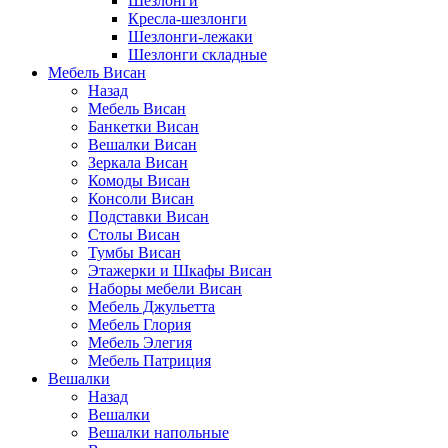
Шезлонги
Кресла-шезлонги
Шезлонги-лежаки
Шезлонги складные
Мебель Висан
Назад
Мебель Висан
Банкетки Висан
Вешалки Висан
Зеркала Висан
Комоды Висан
Консоли Висан
Подставки Висан
Столы Висан
Тумбы Висан
Этажерки и Шкафы Висан
Наборы мебели Висан
Мебель Джульетта
Мебель Глория
Мебель Элегия
Мебель Патриция
Вешалки
Назад
Вешалки
Вешалки напольные