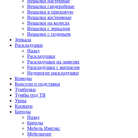
Вешалки настенные
Вешалки гардеробные
Вешалки в прихожую
Вешалки костюмные
Вешалки на колесах
Вешалки с зеркалом
Вешалки с сиденьем
Зеркала
Раскладушки
Назад
Раскладушки
Раскладушки на ламелях
Раскладушки с матрасом
Недорогие раскладушки
Комоды
Консоли и подставки
Тумбочки
Тумбы под ТВ
Урны
Кровати
Бренды
Назад
Бренды
Мебель Импэкс
Мебельторг